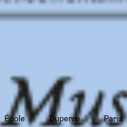
École
Duperré
Paris