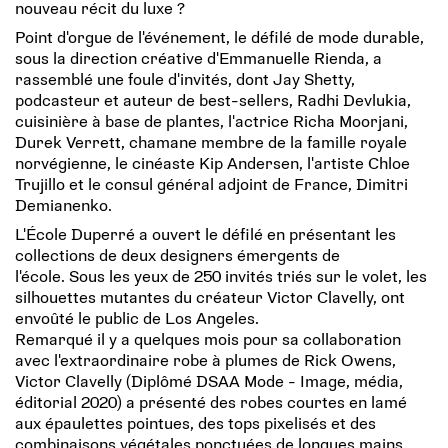
nouveau récit du luxe ?
Point d'orgue de l'événement, le défilé de mode durable,
sous la direction créative d'Emmanuelle Rienda, a
rassemblé une foule d'invités, dont Jay Shetty,
podcasteur et auteur de best-sellers, Radhi Devlukia,
cuisinière à base de plantes, l'actrice Richa Moorjani,
Durek Verrett, chamane membre de la famille royale
norvégienne, le cinéaste Kip Andersen, l'artiste Chloe
Trujillo et le consul général adjoint de France, Dimitri
Demianenko.
L'École Duperré a ouvert le défilé en présentant les
collections de deux designers émergents de
l'école. Sous les yeux de 250 invités triés sur le volet, les
silhouettes mutantes du créateur Victor Clavelly, ont
envoûté le public de Los Angeles.
Remarqué il y a quelques mois pour sa collaboration
avec l'extraordinaire robe à plumes de Rick Owens,
Victor Clavelly (Diplômé DSAA Mode - Image, média,
éditorial 2020) a présenté des robes courtes en lamé
aux épaulettes pointues, des tops pixelisés et des
combinaisons végétales ponctuées de longues mains