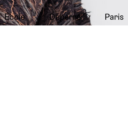
École
Duperré
Paris