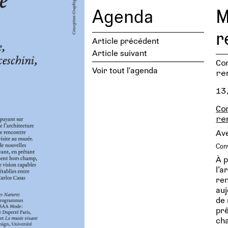
Agenda
M
r
Article précédent
Article suivant
Co
Voir tout l'agenda
re
13
Co
re
Ave
Conv
À p
l’a
ren
auj
de 
prê
cha