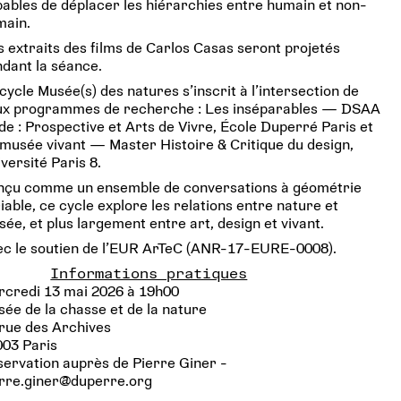
ables de déplacer les hiérarchies entre humain et non-
main.
 extraits des films de Carlos Casas seront projetés
dant la séance.
cycle Musée(s) des natures s’inscrit à l’intersection de
ux programmes de recherche : Les inséparables — DSAA
e : Prospective et Arts de Vivre, École Duperré Paris et
musée vivant — Master Histoire & Critique du design,
versité Paris 8.
nçu comme un ensemble de conversations à géométrie
iable, ce cycle explore les relations entre nature et
ée, et plus largement entre art, design et vivant.
ec le soutien de l’EUR ArTeC (ANR-17-EURE-0008).
Informations pratiques
rcredi 13 mai 2026 à 19h00
ée de la chasse et de la nature
rue des Archives
003 Paris
ervation auprès de Pierre Giner -
erre.giner@duperre.org