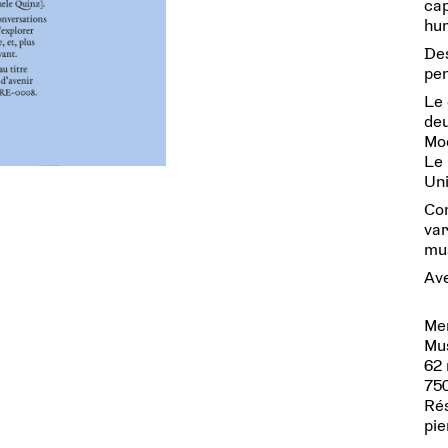
cap
hu
Des
pen
Le 
de
Mod
Le 
Uni
Co
var
mus
Av
Me
Mus
62 
75
Rés
pi