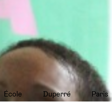
École
Duperré
Paris