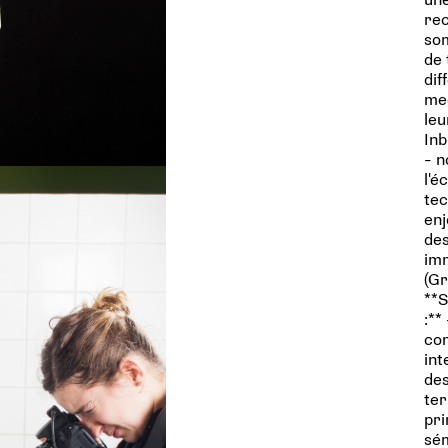
rec
som
de 
dif
med
leu
Inb
- 
l'é
tec
enj
des
imm
(Gr
**S
:**
co
int
des
ter
pri
sém