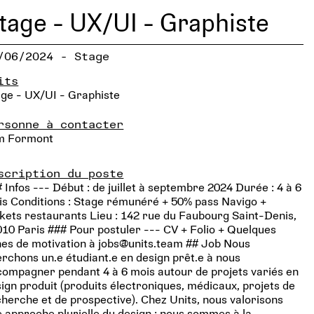
tage - UX/UI - Graphiste
/06/2024 - Stage
its
ge - UX/UI - Graphiste
rsonne à contacter
m Formont
scription du poste
 Infos --- Début : de juillet à septembre 2024 Durée : 4 à 6
s Conditions : Stage rémunéré + 50% pass Navigo +
kets restaurants Lieu : 142 rue du Faubourg Saint-Denis,
10 Paris ### Pour postuler --- CV + Folio + Quelques
nes de motivation à jobs@units.team ## Job Nous
rchons un.e étudiant.e en design prêt.e à nous
ompagner pendant 4 à 6 mois autour de projets variés en
ign produit (produits électroniques, médicaux, projets de
herche et de prospective). Chez Units, nous valorisons
 approche plurielle du design : nous sommes à la