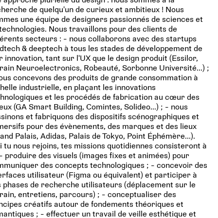
herche de quelqu'un de curieux et ambitieux ! Nous
mes une équipe de designers passionnés de sciences et
technologies. Nous travaillons pour des clients de
férents secteurs : - nous collaborons avec des startups
tech & deeptech à tous les stades de développement de
r innovation, tant sur l'UX que le design produit (Essilor,
rain Neuroelectronics, Robeauté, Sorbonne Université...) ;
nous concevons des produits de grande consommation à
chelle industrielle, en plaçant les innovations
hnologiques et les procédés de fabrication au cœur des
eux (GA Smart Building, Comintes, Solideo...) ; - nous
sinons et fabriquons des dispositifs scénographiques et
ersifs pour des évènements, des marques et des lieux
and Palais, Adidas, Palais de Tokyo, Point Éphémère...).
i tu nous rejoins, tes missions quotidiennes consisteront à
 - produire des visuels (images fixes et animées) pour
mmuniquer des concepts technologiques ; - concevoir des
erfaces utilisateur (Figma ou équivalent) et participer à
 phases de recherche utilisateurs (déplacement sur le
rain, entretiens, parcours) ; - conceptualiser des
ncipes créatifs autour de fondements théoriques et
antiques ; - effectuer un travail de veille esthétique et