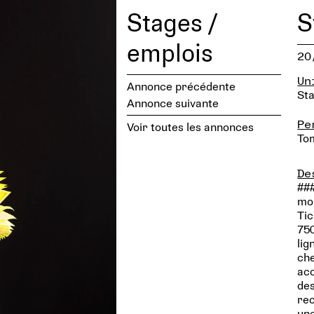
Stages /
S
emplois
20
Un
Annonce précédente
Sta
Annonce suivante
Pe
Voir toutes les annonces
To
De
###
moi
Tic
750
lig
che
acc
des
rec
une