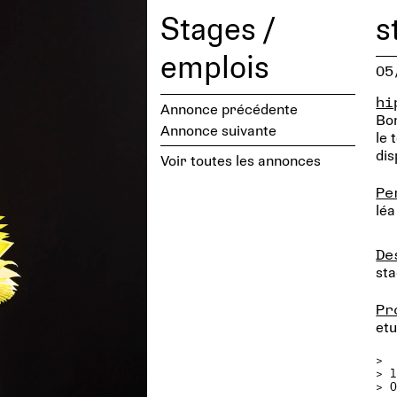
Stages /
s
emplois
05
hi
Annonce précédente
Bon
Annonce suivante
le 
dis
Voir toutes les annonces
Pe
léa
De
sta
Pr
etu
>
>
> 