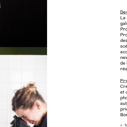
De
La 
gal
Pro
Pro
des
scé
acc
new
de 
rés
Pr
Cré
et 
pho
aut
pri
Bon
>