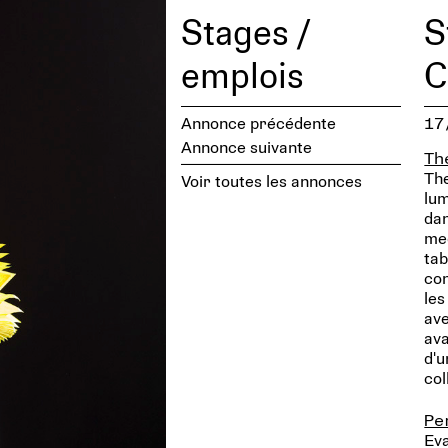
Stages /
S
emplois
C
Annonce précédente
17
Annonce suivante
Th
The
Voir toutes les annonces
lum
dan
med
tab
con
les
ave
ava
d'u
col
Pe
Eva