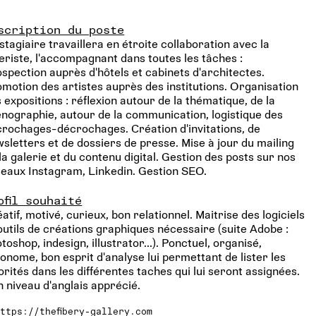
scription du poste
stagiaire travaillera en étroite collaboration avec la
eriste, l'accompagnant dans toutes les tâches :
spection auprès d'hôtels et cabinets d'architectes.
motion des artistes auprès des institutions. Organisation
 expositions : réflexion autour de la thématique, de la
nographie, autour de la communication, logistique des
rochages-décrochages. Création d'invitations, de
sletters et de dossiers de presse. Mise à jour du mailing
la galerie et du contenu digital. Gestion des posts sur nos
eaux Instagram, Linkedin. Gestion SEO.
ofil souhaité
atif, motivé, curieux, bon relationnel. Maitrise des logiciels
outils de créations graphiques nécessaire (suite Adobe :
toshop, indesign, illustrator...). Ponctuel, organisé,
onome, bon esprit d'analyse lui permettant de lister les
orités dans les différentes taches qui lui seront assignées.
 niveau d'anglais apprécié.
https://thefibery-gallery.com