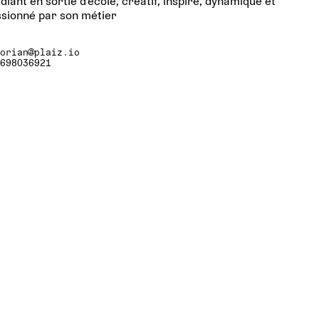
diant en sortie d'école, créatif, inspiré, dynamique et
sionné par son métier
lorian@plaiz.io
0698036921