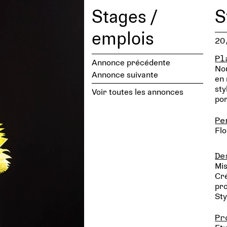
Stages /
S
emplois
20
Pl
Annonce précédente
No
Annonce suivante
en 
sty
Voir toutes les annonces
por
Pe
Flo
De
Mis
Cré
pr
Sty
Pr