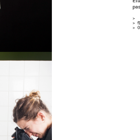
Etu
pas
>
>
f
> 