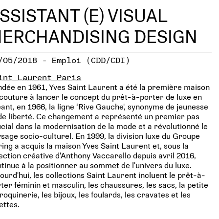
SSISTANT (E) VISUAL
ERCHANDISING DESIGN
/05/2018 - Emploi (CDD/CDI)
int Laurent Paris
dée en 1961, Yves Saint Laurent a été la première maison
couture à lancer le concept du prêt-à-porter de luxe en
ant, en 1966, la ligne ‘Rive Gauche', synonyme de jeunesse
de liberté. Ce changement a représenté un premier pas
cial dans la modernisation de la mode et a révolutionné le
sage socio-culturel. En 1999, la division luxe du Groupe
ing a acquis la maison Yves Saint Laurent et, sous la
ection créative d'Anthony Vaccarello depuis avril 2016,
tinue à la positionner au sommet de l'univers du luxe.
ourd'hui, les collections Saint Laurent incluent le prêt-à-
ter féminin et masculin, les chaussures, les sacs, la petite
oquinerie, les bijoux, les foulards, les cravates et les
ettes.