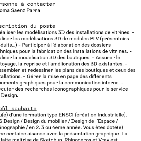
rsonne à contacter
loma Saenz Parra
scription du poste
éaliser les modélisations 3D des installations de vitrines. -
liser les modélisations 3D de modules PLV (présentoirs
duits…) - Participer à l’élaboration des dossiers
hniques pour la fabrication des installations de vitrines. -
liser la modélisation 3D des boutiques. - Assurer le
toyage, la reprise et l’amélioration des 3D existantes. -
sembler et redessiner les plans des boutiques et ceux des
tallations. - Gérer la mise en page des différents
uments graphiques pour la communication interne. -
cuter des recherches iconographiques pour le service
 Design.
ofil souhaité
u(e) d’une formation type ENSCI (création Industrielle),
 Design / Design du mobilier / Design de l’Espace /
nographie / en 2, 3 ou 4ème année. Vous êtes doté(e)
ne certaine aisance avec la présentation graphique. La
faite maitrise de Sketchup, Rhinoceros et Vray est