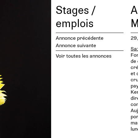
Stages /
A
emplois
M
Annonce précédente
29
Annonce suivante
Sa
Fon
Voir toutes les annonces
de 
cré
et 
cru
pay
Ker
dir
con
Auj
por
mar
lun