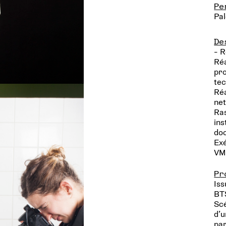
Pe
Pa
De
- R
Réa
pro
tec
Réa
net
Ras
ins
doc
Exé
VM
Pr
Iss
BTS
Scé
d’u
par