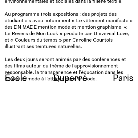
environnementales et sociales dans la filière textile.
Au programme trois expositions : des projets des
étudiant.e.s avec notamment « Le vêtement manifeste »
des DN MADE mention mode et mention graphisme, «
Le Revers de Mon Look » produite par Universal Love,
et « Couleurs du temps » par Caroline Courtois
illustrant ses teintures naturelles.
Les deux jours seront animés par des conférences et
des films autour du thème de l’approvisionnement
responsable, la transparence et l’éducation dans les
École
Duperré
Paris
écoles de mode à l’éthique dans la mode.
Un atelier de teinture végétale, des ateliers de
réparation et d’up-cycling, des démonstrations de
broderie, tapisserie et tissage seront animés par l’École
Duperré. Le dimanche 22 septembre 2019, l’événement
se clôturera par un défilé dansé organisé par Universal
Love qui mettra en avant la création éthique.
—