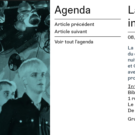
Agenda
L
i
Article précédent
Article suivant
08
Voir tout l'agenda
La 
du
nui
et 
ave
pro
In
Bib
1 r
Le
De 
Gra