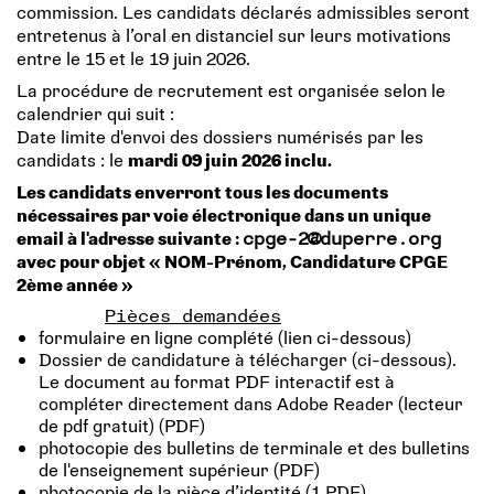
commission. Les candidats déclarés admissibles seront
entretenus à l’oral en distanciel sur leurs motivations
entre le 15 et le 19 juin 2026.
La procédure de recrutement est organisée selon le
calendrier qui suit :
Date limite d'envoi des dossiers numérisés par les
candidats : le
mardi 09 juin 2026 inclu.
Les candidats enverront tous les documents
nécessaires par voie électronique dans un unique
email à l'adresse suivante :
cpge-2@duperre.org
avec pour objet « NOM-Prénom, Candidature CPGE
2ème année »
Pièces demandées
formulaire en ligne complété (lien ci-dessous)
Dossier de candidature à télécharger (ci-dessous).
Le document au format PDF interactif est à
compléter directement dans Adobe Reader (lecteur
de pdf gratuit) (PDF)
photocopie des bulletins de terminale et des bulletins
de l'enseignement supérieur (PDF)
photocopie de la pièce d’identité (1 PDF)