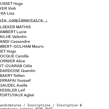
USSET Hugo
YER Vinh
HIA Lisa
ste complémentaire :
ALSEKER MATHIS
LAMBERT Lucie
AILHE Valentin
LANDI Cassandre
IMBERT-GOLHAM Mauro
VIET Hugo
ROCQUE Camille
CORNIER Alice
AIT-OUARAB Célia
 DARDOISE Quentin
BAKRY Telilan
 ERRAFAI Youssef
 GAUDEL Axelle
 KESSLER Leif
 TORTUYAUX Aglaé
Candidatures / Inscriptions / Inscription &
formations rentrée 2026-2027