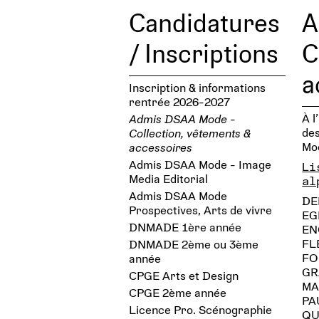
Candidatures
A
/ Inscriptions
C
a
Inscription & informations
rentrée 2026-2027
À l
Admis DSAA Mode -
des
Collection, vêtements &
Mod
accessoires
Admis DSAA Mode - Image
Li
Media Editorial
al
Admis DSAA Mode
DE
Prospectives, Arts de vivre
EG
DNMADE 1ère année
EN
FL
DNMADE 2ème ou 3ème
FO
année
GR
CPGE Arts et Design
MA
CPGE 2ème année
PA
Licence Pro. Scénographie
QU