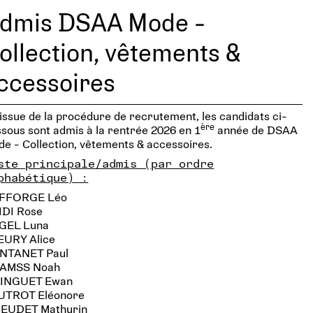
dmis DSAA Mode -
ollection, vêtements &
ccessoires
’issue de la procédure de recrutement, les candidats ci-
ère
sous sont admis à la rentrée 2026 en 1
année de DSAA
e - Collection, vêtements & accessoires.
ste principale/admis (par ordre
phabétique) :
FFORGE Léo
IDI Rose
GEL Luna
EURY Alice
NTANET Paul
AMSS Noah
INGUET Ewan
UTROT Eléonore
EUDET Mathurin