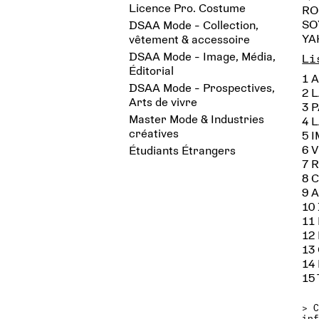
Licence Pro. Costume
RO
SO
DSAA Mode - Collection,
YA
vêtement & accessoire
DSAA Mode - Image, Média,
Li
Éditorial
1 
DSAA Mode - Prospectives,
2 
Arts de vivre
3 P
Master Mode & Industries
4 
créatives
5 
6 
Étudiants Étrangers
7 
8 
9 
10
11 
12
13
14
15
>
in